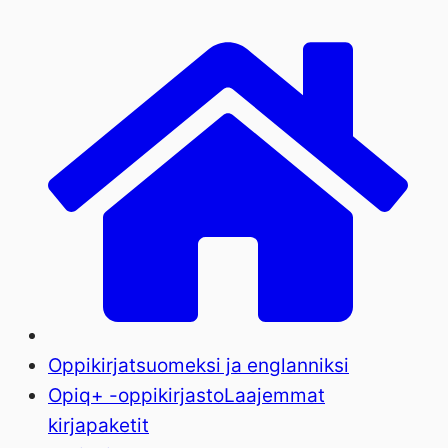
Oppikirjat
suomeksi ja englanniksi
Opiq+ -oppikirjasto
Laajemmat
kirjapaketit