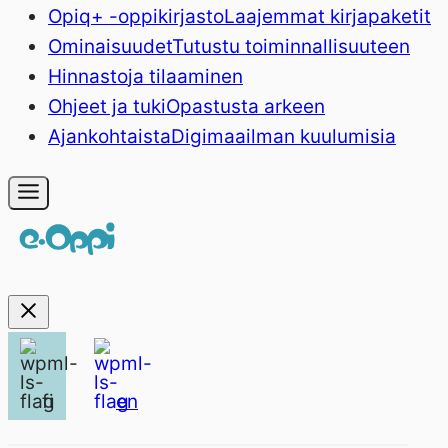
Opiq+ -oppikirjasto
Laajemmat kirjapaketit
Ominaisuudet
Tutustu toiminnallisuuteen
Hinnasto
ja tilaaminen
Ohjeet ja tuki
Opastusta arkeen
Ajankohtaista
Digimaailman kuulumisia
fi
en