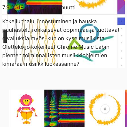
7.9.2018
Lukuaika:
1
minuutti
Kokeilunhalu, innostuminen ja hauska
puuhastelu rohkaisevat oppimaan ja tuottavat
oivalluksia myös, kun on kyse musiikista.
Oletteko jo kokeilleet Chrome Music Labin
pienten toiminnallisten musiikkiohjelmien
kimaraa musiikkiluokassanne?