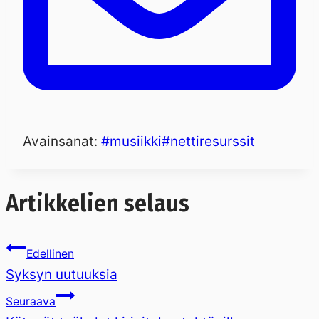
Avainsanat:
#
musiikki
#
nettiresurssit
Artikkelien selaus
Edellinen
Syksyn uutuuksia
Seuraava