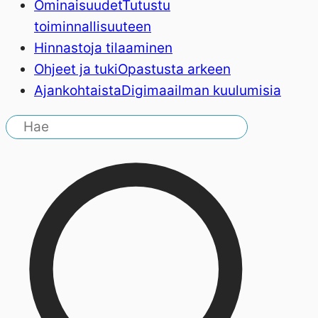
Ominaisuudet
Tutustu
toiminnallisuuteen
Hinnasto
ja tilaaminen
Ohjeet ja tuki
Opastusta arkeen
Ajankohtaista
Digimaailman kuulumisia