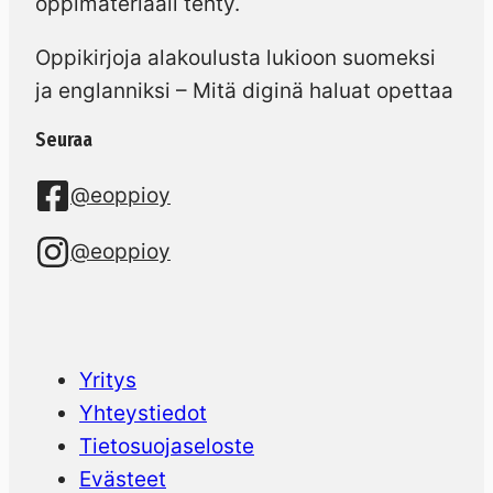
oppimateriaali tehty.
Oppikirjoja alakoulusta lukioon suomeksi
ja englanniksi – Mitä diginä haluat opettaa
Seuraa
@eoppioy
@eoppioy
Yritys
Yhteystiedot
Tietosuojaseloste
Evästeet