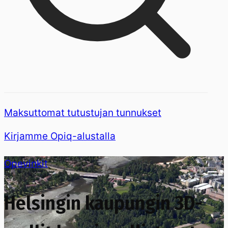
Maksuttomat tutustujan tunnukset
Kirjamme Opiq-alustalla
Opevinkit
Helsingin kaupungin 3D-