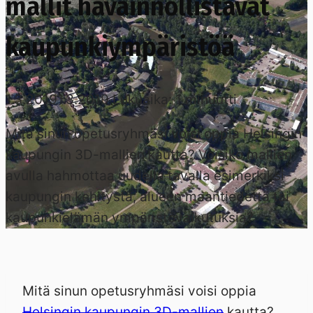
mallit havainnollistavat
kaupunkiympäristöä
1.3.2019
1.3.2019
Lukuaika:
1
minuutti
Mitä sinun opetusryhmäsi voisi oppia Helsingin
kaupungin 3D-mallien kautta? Voisiko mallien
avulla hahmottaa uudella tavalla esimerkiksi
kaupungin kehitystä, alueen maantiedettä tai
kaupunkielämän ympäristövaikutuksia?
Mitä sinun opetusryhmäsi voisi oppia
Helsingin kaupungin 3D-mallien
kautta?