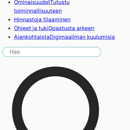
Ominaisuudet
Tutustu
toiminnallisuuteen
Hinnasto
ja tilaaminen
Ohjeet ja tuki
Opastusta arkeen
Ajankohtaista
Digimaailman kuulumisia