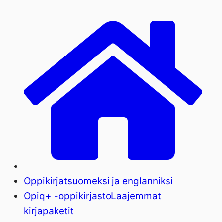
Oppikirjat
suomeksi ja englanniksi
Opiq+ -oppikirjasto
Laajemmat
kirjapaketit