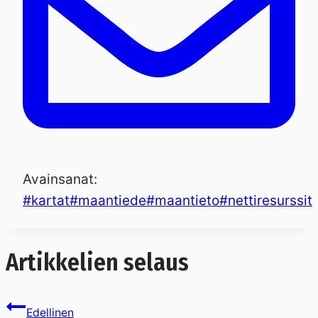
Avainsanat:
#
kartat
#
maantiede
#
maantieto
#
nettiresurssit
Artikkelien selaus
Edellinen