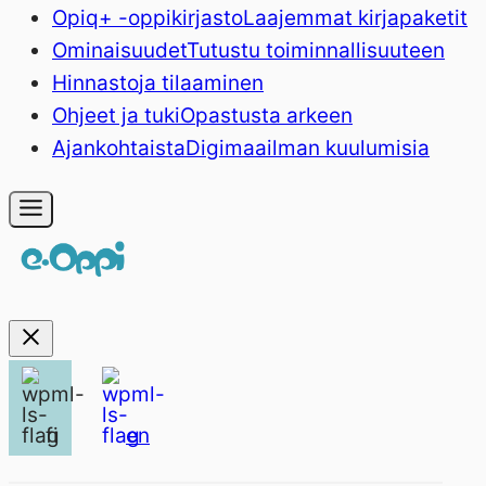
Opiq+ -oppikirjasto
Laajemmat kirjapaketit
Ominaisuudet
Tutustu toiminnallisuuteen
Hinnasto
ja tilaaminen
Ohjeet ja tuki
Opastusta arkeen
Ajankohtaista
Digimaailman kuulumisia
fi
en