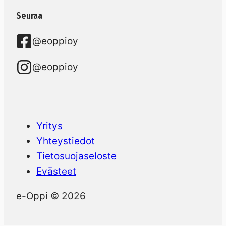
Seuraa
@eoppioy
@eoppioy
Yritys
Yhteystiedot
Tietosuojaseloste
Evästeet
e-Oppi © 2026