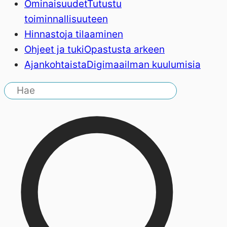
Ominaisuudet
Tutustu
toiminnallisuuteen
Hinnasto
ja tilaaminen
Ohjeet ja tuki
Opastusta arkeen
Ajankohtaista
Digimaailman kuulumisia