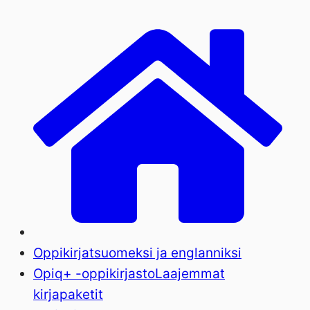
Oppikirjat
suomeksi ja englanniksi
Opiq+ -oppikirjasto
Laajemmat
kirjapaketit