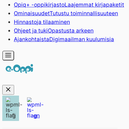
Opiq+ -oppikirjasto
Laajemmat kirjapaketit
Ominaisuudet
Tutustu toiminnallisuuteen
Hinnasto
ja tilaaminen
Ohjeet ja tuki
Opastusta arkeen
Ajankohtaista
Digimaailman kuulumisia
fi
en