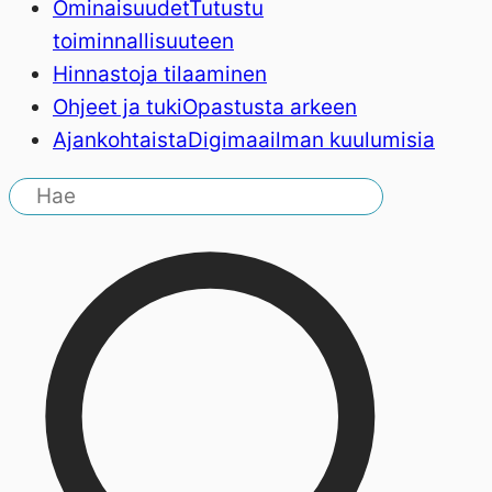
Ominaisuudet
Tutustu
toiminnallisuuteen
Hinnasto
ja tilaaminen
Ohjeet ja tuki
Opastusta arkeen
Ajankohtaista
Digimaailman kuulumisia