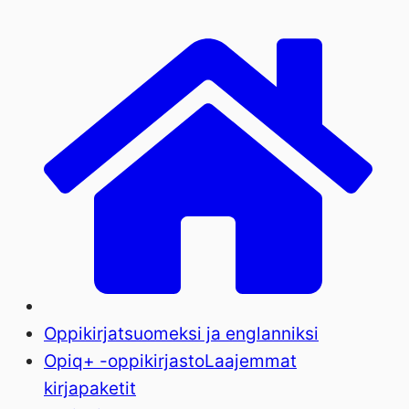
Oppikirjat
suomeksi ja englanniksi
Opiq+ -oppikirjasto
Laajemmat
kirjapaketit