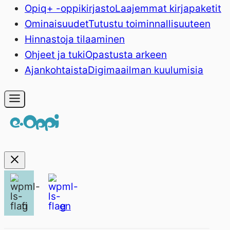
Opiq+ -oppikirjasto
Laajemmat kirjapaketit
Ominaisuudet
Tutustu toiminnallisuuteen
Hinnasto
ja tilaaminen
Ohjeet ja tuki
Opastusta arkeen
Ajankohtaista
Digimaailman kuulumisia
fi
en