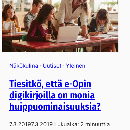
Näkökulma
·
Uutiset
·
Yleinen
Tiesitkö, että e-Opin
digikirjoilla on monia
huippuominaisuuksia?
7.3.2019
7.3.2019
Lukuaika:
2
minuuttia