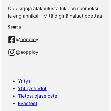
Oppikirjoja alakoulusta lukioon suomeksi
ja englanniksi – Mitä diginä haluat opettaa
Seuraa
@eoppioy
@eoppioy
Yritys
Yhteystiedot
Tietosuojaseloste
Evästeet