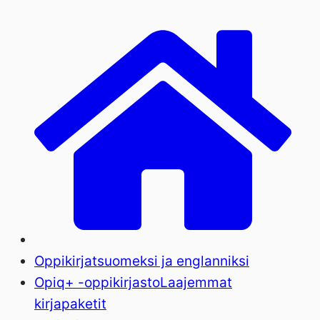
Oppikirjat
suomeksi ja englanniksi
Opiq+ -oppikirjasto
Laajemmat
kirjapaketit