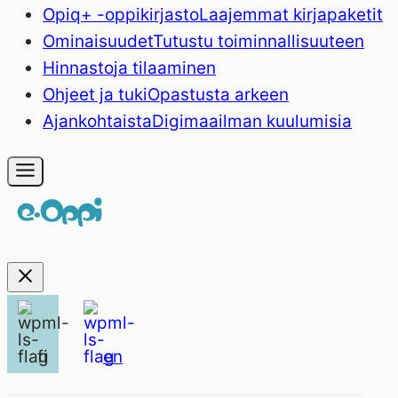
Opiq+ -oppikirjasto
Laajemmat kirjapaketit
Ominaisuudet
Tutustu toiminnallisuuteen
Hinnasto
ja tilaaminen
Ohjeet ja tuki
Opastusta arkeen
Ajankohtaista
Digimaailman kuulumisia
fi
en