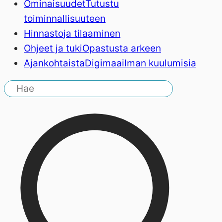
Ominaisuudet
Tutustu
toiminnallisuuteen
Hinnasto
ja tilaaminen
Ohjeet ja tuki
Opastusta arkeen
Ajankohtaista
Digimaailman kuulumisia