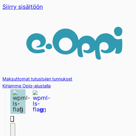
Siirry sisältöön
Maksuttomat tutustujan tunnukset
Kirjamme Opiq-alustalla
fi
en