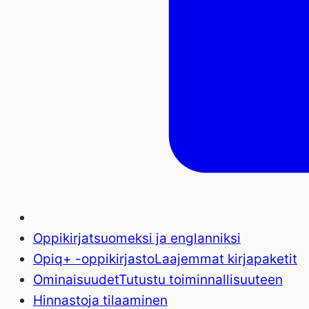
Oppikirjat
suomeksi ja englanniksi
Opiq+ -oppikirjasto
Laajemmat kirjapaketit
Ominaisuudet
Tutustu toiminnallisuuteen
Hinnasto
ja tilaaminen