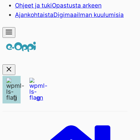
Ohjeet ja tuki
Opastusta arkeen
Ajankohtaista
Digimaailman kuulumisia
fi
en