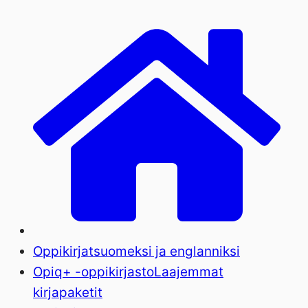
Oppikirjat
suomeksi ja englanniksi
Opiq+ -oppikirjasto
Laajemmat
kirjapaketit