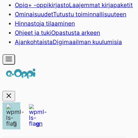
Opiq+ -oppikirjasto
Laajemmat kirjapaketit
Ominaisuudet
Tutustu toiminnallisuuteen
Hinnasto
ja tilaaminen
Ohjeet ja tuki
Opastusta arkeen
Ajankohtaista
Digimaailman kuulumisia
fi
en