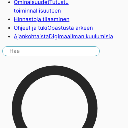
Ominaisuudet
Tutustu
toiminnallisuuteen
Hinnasto
ja tilaaminen
Ohjeet ja tuki
Opastusta arkeen
Ajankohtaista
Digimaailman kuulumisia