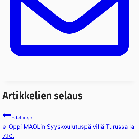
Artikkelien selaus
Edellinen
e-Oppi MAOLin Syyskoulutuspäivillä Turussa la
7.10.