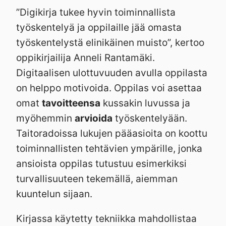
”Digikirja tukee hyvin toiminnallista
työskentelyä ja oppilaille jää omasta
työskentelystä elinikäinen muisto”, kertoo
oppikirjailija Anneli Rantamäki.
Digitaalisen ulottuvuuden avulla oppilasta
on helppo motivoida. Oppilas voi asettaa
omat
tavoitteensa
kussakin luvussa ja
myöhemmin
arvioida
työskentelyään.
Taitoradoissa lukujen pääasioita on koottu
toiminnallisten tehtävien ympärille, jonka
ansioista oppilas tutustuu esimerkiksi
turvallisuuteen tekemällä, aiemman
kuuntelun sijaan.
Kirjassa käytetty tekniikka mahdollistaa