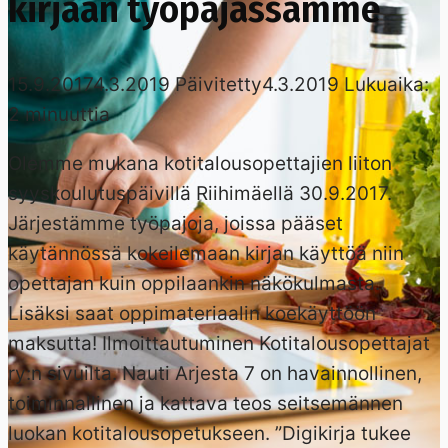
kirjaan työpajassamme
15.9.2017
4.3.2019
Päivitetty
4.3.2019
Lukuaika:
2
minuuttia
Olemme mukana kotitalousopettajien liiton
syyskoulutuspäivillä Riihimäellä 30.9.2017.
Järjestämme työpajoja, joissa pääset
käytännössä kokeilemaan kirjan käyttöä niin
opettajan kuin oppilaankin näkökulmasta.
Lisäksi saat oppimateriaalin koekäyttöön
maksutta! Ilmoittautuminen Kotitalousopettajat
ry:n sivuilta. Nauti Arjesta 7 on havainnollinen,
toiminnallinen ja kattava teos seitsemännen
luokan kotitalousopetukseen. ”Digikirja tukee