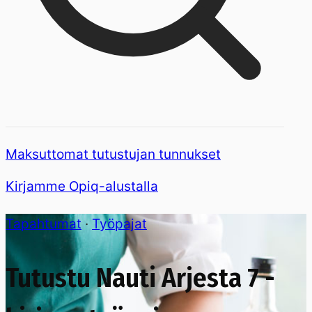
Maksuttomat tutustujan tunnukset
Kirjamme Opiq-alustalla
Tapahtumat
·
Työpajat
Tutustu Nauti Arjesta 7 -