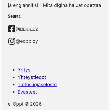
ja englanniksi – Mitä diginä haluat opettaa
Seuraa
@eoppioy
@eoppioy
Yritys
Yhteystiedot
Tietosuojaseloste
Evästeet
e-Oppi © 2026