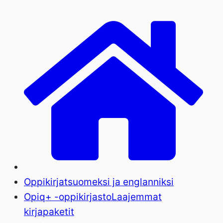
Oppikirjat
suomeksi ja englanniksi
Opiq+ -oppikirjasto
Laajemmat
kirjapaketit