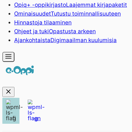
Opiq+ -oppikirjasto
Laajemmat kirjapaketit
Ominaisuudet
Tutustu toiminnallisuuteen
Hinnasto
ja tilaaminen
Ohjeet ja tuki
Opastusta arkeen
Ajankohtaista
Digimaailman kuulumisia
fi
en