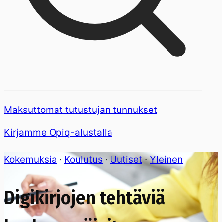
Maksuttomat tutustujan tunnukset
Kirjamme Opiq-alustalla
Kokemuksia
·
Koulutus
·
Uutiset
·
Yleinen
Digikirjojen tehtäviä