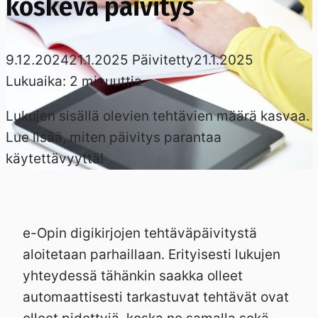
koskeva päivitys
9.12.2024
21.1.2025
Päivitetty
21.1.2025
Lukuaika:
2
minuuttia
Lukujen sisällä olevien tehtävien määrä kasvaa.
Lue lisää, miten päivitys parantaa
käytettävyyttä!
e-Opin digikirjojen tehtäväpäivitystä
aloitetaan parhaillaan. Erityisesti lukujen
yhteydessä tähänkin saakka olleet
automaattisesti tarkastuvat tehtävät ovat