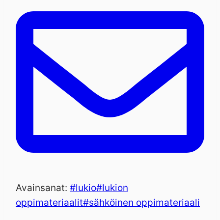
Avainsanat:
#
lukio
#
lukion
oppimateriaalit
#
sähköinen oppimateriaali