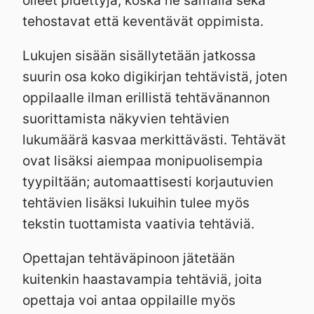
olleet pidettyjä, koska ne samalla sekä
tehostavat että keventävät oppimista.
Lukujen sisään sisällytetään jatkossa
suurin osa koko digikirjan tehtävistä, joten
oppilaalle ilman erillistä tehtävänannon
suorittamista näkyvien tehtävien
lukumäärä kasvaa merkittävästi. Tehtävät
ovat lisäksi aiempaa monipuolisempia
tyypiltään; automaattisesti korjautuvien
tehtävien lisäksi lukuihin tulee myös
tekstin tuottamista vaativia tehtäviä.
Opettajan tehtäväpinoon jätetään
kuitenkin haastavampia tehtäviä, joita
opettaja voi antaa oppilaille myös