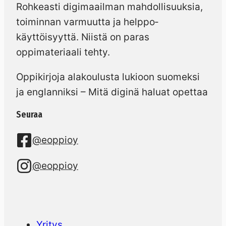
Rohkeasti digimaailman mahdollisuuksia,
toiminnan varmuutta ja helppo­
käyttöisyyttä. Niistä on paras
oppimateriaali tehty.
Oppikirjoja alakoulusta lukioon suomeksi
ja englanniksi – Mitä diginä haluat opettaa
Seuraa
@eoppioy
@eoppioy
Yritys