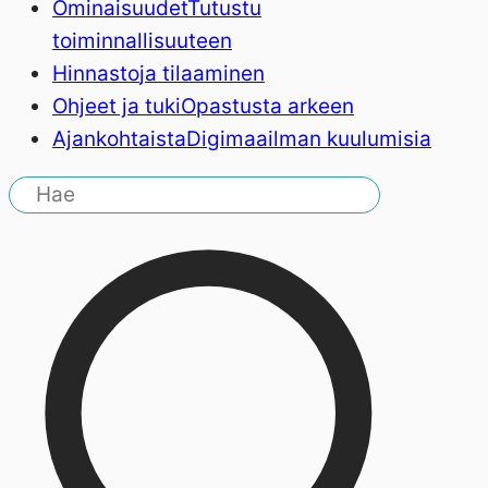
Ominaisuudet
Tutustu
toiminnallisuuteen
Hinnasto
ja tilaaminen
Ohjeet ja tuki
Opastusta arkeen
Ajankohtaista
Digimaailman kuulumisia