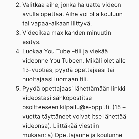
Valitkaa aihe, jonka haluatte videon
avulla opettaa. Aihe voi olla kouluun
tai vapaa-aikaan liittyvä.
Videoikaa max kahden minuutin
esitys.
Luokaa You Tube –tili ja viekää
videonne You Tubeen. Mikäli olet alle
13-vuotias, pyydä opettajaasi tai
huoltajaasi luomaan tili.
Pyydä opettajaasi lähettämään linkki
videostasi sähköpostitse
osoitteeseen kilpailu@e-oppi.fi. (15 –
vuotta täyttäneet voivat itse lähettää
videonsa). Liittäkää viestiin
mukaan: a) Opettajanne ja koulunne