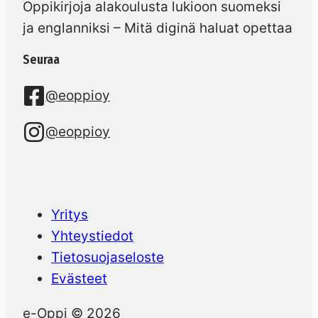
Oppikirjoja alakoulusta lukioon suomeksi
ja englanniksi – Mitä diginä haluat opettaa
Seuraa
@eoppioy
@eoppioy
Yritys
Yhteystiedot
Tietosuojaseloste
Evästeet
e-Oppi © 2026