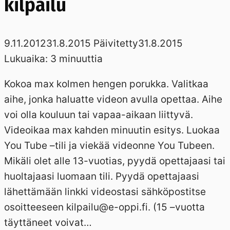
kilpailu
9.11.2012
31.8.2015
Päivitetty
31.8.2015
Lukuaika:
3
minuuttia
Kokoa max kolmen hengen porukka. Valitkaa
aihe, jonka haluatte videon avulla opettaa. Aihe
voi olla kouluun tai vapaa-aikaan liittyvä.
Videoikaa max kahden minuutin esitys. Luokaa
You Tube –tili ja viekää videonne You Tubeen.
Mikäli olet alle 13-vuotias, pyydä opettajaasi tai
huoltajaasi luomaan tili. Pyydä opettajaasi
lähettämään linkki videostasi sähköpostitse
osoitteeseen kilpailu@e-oppi.fi. (15 –vuotta
täyttäneet voivat…