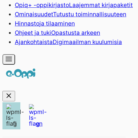
Opiq+ -oppikirjasto
Laajemmat kirjapaketit
Ominaisuudet
Tutustu toiminnallisuuteen
Hinnasto
ja tilaaminen
Ohjeet ja tuki
Opastusta arkeen
Ajankohtaista
Digimaailman kuulumisia
fi
en