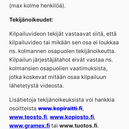
(max kolme henkilöä).
Tekijänoikeudet:
Kilpailuvideon tekijät vastaavat siitä, että
kilpailuvideo tai mikään sen osa ei loukkaa
ns. kolmannen osapuolen tekijänoikeutta.
Kilpailun järjestäjätahot eivät vastaa ns.
kolmansien osapuolien vaatimuksista,
jotka koskevat mitään osaa kilpailuun
lähetetystä videosta.
Lisätietoja tekijänoikeuksista voi hankkia
osoitteista
www.kopiraitti.fi
,
www.teosto.fi
,
www.kopiosto.fi
,
www.gramex.fi
tai
www.tuotos.fi
.