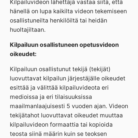
Kilpailuvideon lähettäjä vastaa siitä, että
hänellä on lupa kaikilta videon tekemiseen
osallistuneilta henkilöiltä tai heidän
huoltajiltaan.
Kilpailuun osallistuneen opetusvideon
oikeudet:
Kilpailuun osallistunut tekijä (tekijät)
luovuttavat kilpailun järjestäjälle oikeudet
esittää ja välittää kilpailuvideota eri
medioissa ja eri tilaisuuksissa
maailmanlaajuisesti 5 vuoden ajan. Videon
tekijätahot luovuttavat oikeudet muuttaa
kilpailuvideon formaattia tai kopioida
teosta siinä määrin kuin se teoksen