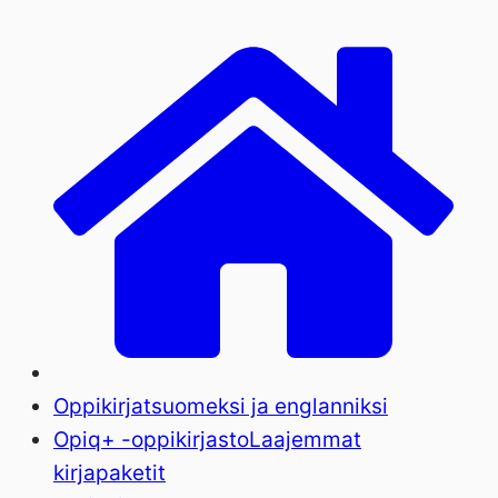
Oppikirjat
suomeksi ja englanniksi
Opiq+ -oppikirjasto
Laajemmat
kirjapaketit