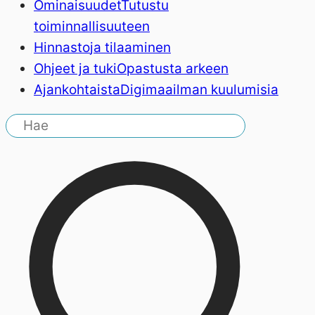
Ominaisuudet
Tutustu
toiminnallisuuteen
Hinnasto
ja tilaaminen
Ohjeet ja tuki
Opastusta arkeen
Ajankohtaista
Digimaailman kuulumisia