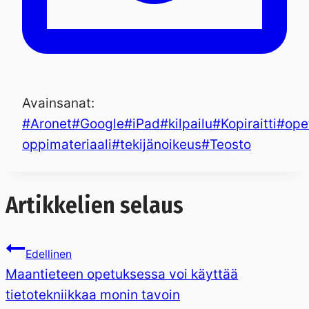
Avainsanat:
#
Aronet
#
Google
#
iPad
#
kilpailu
#
Kopiraitti
#
ope
oppimateriaali
#
tekijänoikeus
#
Teosto
Artikkelien selaus
Edellinen
Maantieteen opetuksessa voi käyttää
tietotekniikkaa monin tavoin