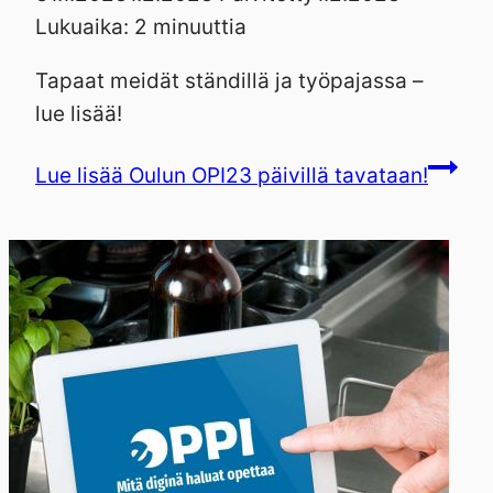
Lukuaika:
2
minuuttia
Tapaat meidät ständillä ja työpajassa –
lue lisää!
Lue lisää
Oulun OPI23 päivillä tavataan!