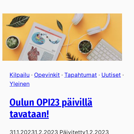
Kilpailu
·
Opevinkit
·
Tapahtumat
·
Uutiset
·
Yleinen
Oulun OPI23 päivillä
tavataan!
31.1.2023
1.2.2023
Päivitetty
1.2.2023