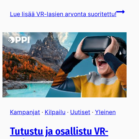
Lue lisää
VR-lasien arvonta suoritettu!
Kampanjat
·
Kilpailu
·
Uutiset
·
Yleinen
Tutustu ja osallistu VR-