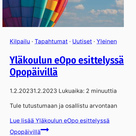
Kilpailu
·
Tapahtumat
·
Uutiset
·
Yleinen
Yläkoulun eOpo esittelyssä
Opopäivillä
1.2.2023
1.2.2023
Lukuaika:
2
minuuttia
Tule tutustumaan ja osallistu arvontaan
Lue lisää
Yläkoulun eOpo esittelyssä
Opopäivillä