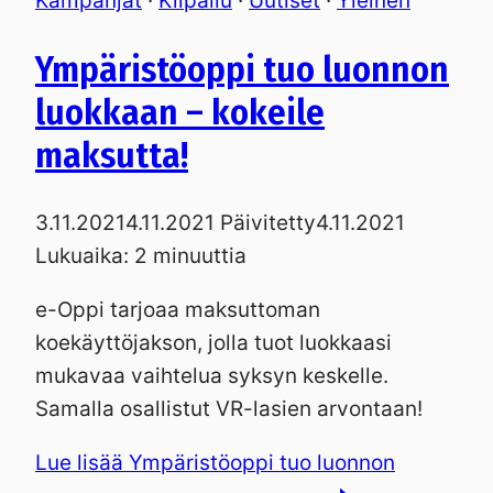
Kampanjat
·
Kilpailu
·
Uutiset
·
Yleinen
Ympäristöoppi tuo luonnon
luokkaan – kokeile
maksutta!
3.11.2021
4.11.2021
Päivitetty
4.11.2021
Lukuaika:
2
minuuttia
e-Oppi tarjoaa maksuttoman
koekäyttöjakson, jolla tuot luokkaasi
mukavaa vaihtelua syksyn keskelle.
Samalla osallistut VR-lasien arvontaan!
Lue lisää
Ympäristöoppi tuo luonnon