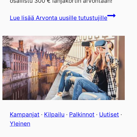
osallistu 300 € lahjakortin arvontaan!
Lue lisää
Arvonta uusille tutustujille
Kampanjat
·
Kilpailu
·
Palkinnot
·
Uutiset
·
Yleinen