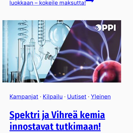
luokkaan – kokeile maksutta!
Kampanjat
·
Kilpailu
·
Uutiset
·
Yleinen
Spektri ja Vihreä kemia
innostavat tutkimaan!