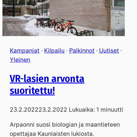
Kampanjat
·
Kilpailu
·
Palkinnot
·
Uutiset
·
Yleinen
VR-lasien arvonta
suoritettu!
23.2.2022
23.2.2022
Lukuaika:
1
minuutti
Arpaonni suosi biologian ja maantieteen
opettajaa Kauniaisten lukiosta.