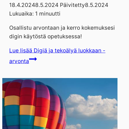
18.4.2024
8.5.2024
Päivitetty
8.5.2024
Lukuaika:
1
minuutti
Osallistu arvontaan ja kerro kokemuksesi
digin käytöstä opetuksessa!
Lue lisää
Digiä ja tekoälyä luokkaan -
arvonta