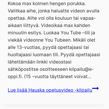
Kokoa max kolmen hengen porukka.
Valitkaa aihe, jonka haluatte videon avulla
opettaa. Aihe voi olla kouluun tai vapaa-
aikaan liittyvä. Videoikaa max kahden
minuutin esitys. Luokaa You Tube –tili ja
viekää videonne You Tubeen. Mikäli olet
alle 13-vuotias, pyydä opettajaasi tai
huoltajaasi luomaan tili. Pyydä opettajaasi
lähettämään linkki videostasi
sähköpostitse osoitteeseen kilpailu@e-
oppi.fi. (15 –vuotta täyttäneet voivat…
Lue lisää
Hauska opetusvideo -kilpailu