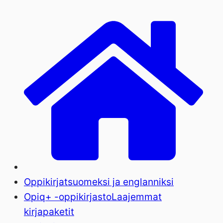
Oppikirjat
suomeksi ja englanniksi
Opiq+ -oppikirjasto
Laajemmat
kirjapaketit