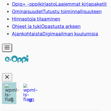
Opiq+ -oppikirjasto
Laajemmat kirjapaketit
Ominaisuudet
Tutustu toiminnallisuuteen
Hinnasto
ja tilaaminen
Ohjeet ja tuki
Opastusta arkeen
Ajankohtaista
Digimaailman kuulumisia
fi
en