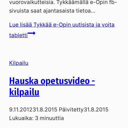
vuorovaikutteisia. Tykkäämällä e-Opin fb-
sivuista saat ajantasaista tietoa…
Lue lisää
Tykkää e-Opin uutisista ja voita
tabletti
Kilpailu
Hauska opetusvideo -
kilpailu
9.11.2012
31.8.2015
Päivitetty
31.8.2015
Lukuaika:
3
minuuttia