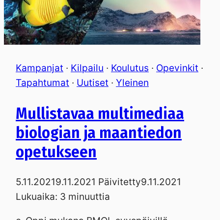
Kampanjat
·
Kilpailu
·
Koulutus
·
Opevinkit
·
Tapahtumat
·
Uutiset
·
Yleinen
Mullistavaa multimediaa
biologian ja maantiedon
opetukseen
5.11.2021
9.11.2021
Päivitetty
9.11.2021
Lukuaika:
3
minuuttia