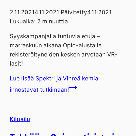
2.11.2021
4.11.2021
Päivitetty
4.11.2021
Lukuaika:
2
minuuttia
Syyskampanjalla tuntuvia etuja –
marraskuun aikana Opiq-alustalle
rekisteröityneiden kesken arvotaan VR-
lasit!
Lue lisää
Spektri ja Vihreä kemia
innostavat tutkimaan!
Kilpailu