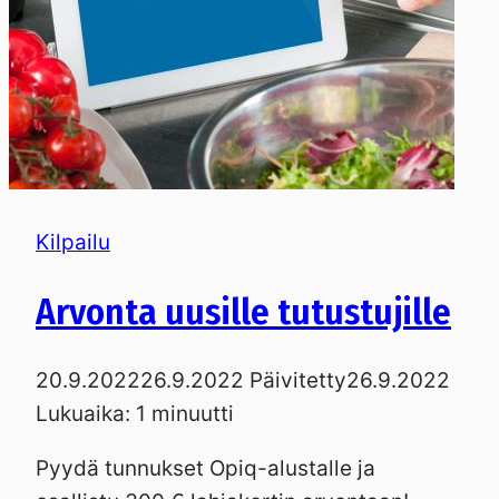
Kilpailu
Arvonta uusille tutustujille
20.9.2022
26.9.2022
Päivitetty
26.9.2022
Lukuaika:
1
minuutti
Pyydä tunnukset Opiq-alustalle ja