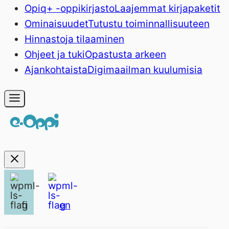
Opiq+ -oppikirjasto
Laajemmat kirjapaketit
Ominaisuudet
Tutustu toiminnallisuuteen
Hinnasto
ja tilaaminen
Ohjeet ja tuki
Opastusta arkeen
Ajankohtaista
Digimaailman kuulumisia
fi
en