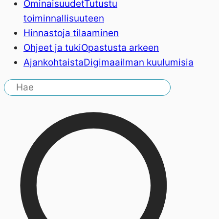
Ominaisuudet
Tutustu
toiminnallisuuteen
Hinnasto
ja tilaaminen
Ohjeet ja tuki
Opastusta arkeen
Ajankohtaista
Digimaailman kuulumisia