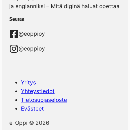
ja englanniksi – Mitä diginä haluat opettaa
Seuraa
@eoppioy
@eoppioy
Yritys
Yhteystiedot
Tietosuojaseloste
Evästeet
e-Oppi © 2026