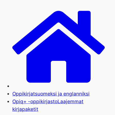
Oppikirjat
suomeksi ja englanniksi
Opiq+ -oppikirjasto
Laajemmat
kirjapaketit