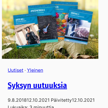
Uutiset
·
Yleinen
Syksyn uutuuksia
9.8.2018
12.10.2021
Päivitetty
12.10.2021
Lukuaika:
3
minuuttia