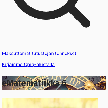
Maksuttomat tutustujan tunnukset
Kirjamme Opiq-alustalla
eMatematiikka 6