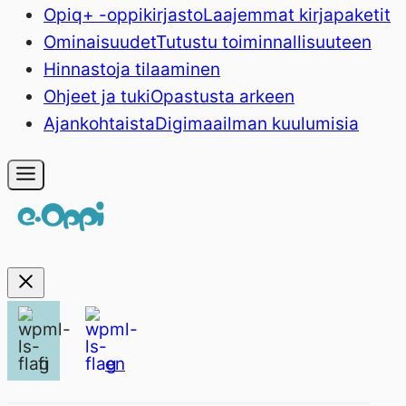
Opiq+ -oppikirjasto
Laajemmat kirjapaketit
Ominaisuudet
Tutustu toiminnallisuuteen
Hinnasto
ja tilaaminen
Ohjeet ja tuki
Opastusta arkeen
Ajankohtaista
Digimaailman kuulumisia
fi
en