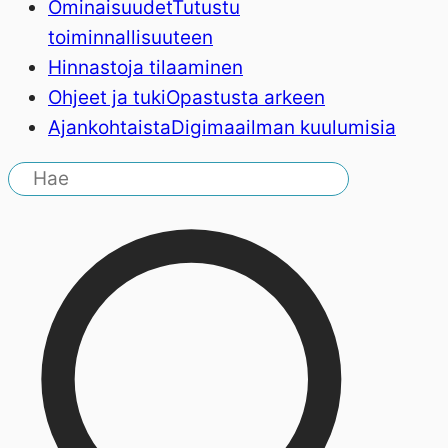
Ominaisuudet
Tutustu
toiminnallisuuteen
Hinnasto
ja tilaaminen
Ohjeet ja tuki
Opastusta arkeen
Ajankohtaista
Digimaailman kuulumisia