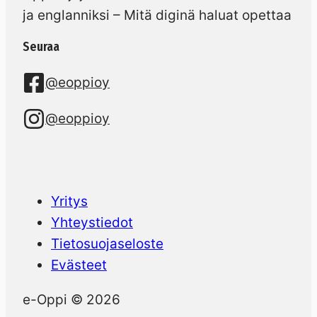
ja englanniksi – Mitä diginä haluat opettaa
Seuraa
@eoppioy
@eoppioy
Yritys
Yhteystiedot
Tietosuojaseloste
Evästeet
e-Oppi © 2026