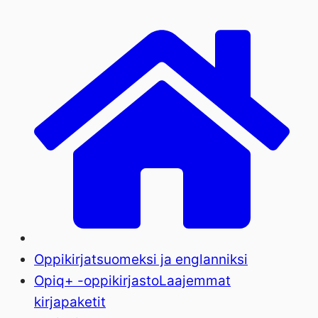
Oppikirjat
suomeksi ja englanniksi
Opiq+ -oppikirjasto
Laajemmat
kirjapaketit