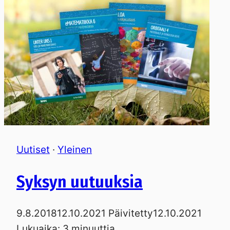
Uutiset
·
Yleinen
Syksyn uutuuksia
9.8.2018
12.10.2021
Päivitetty
12.10.2021
Lukuaika:
3
minuuttia