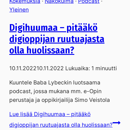
Kokemuksia
·
Näkökulma
·
Podcast
·
Yleinen
Digihuumaa – pitääkö
digioppijan ruutuajasta
olla huolissaan?
10.11.2022
10.11.2022
Lukuaika:
1
minuutti
Kuuntele Baba Lybeckin luotsaama
podcast, jossa mukana mm. e-Opin
perustaja ja oppikirjailija Simo Veistola
Lue lisää
Digihuumaa – pitääkö
digioppijan ruutuajasta olla huolissaan?