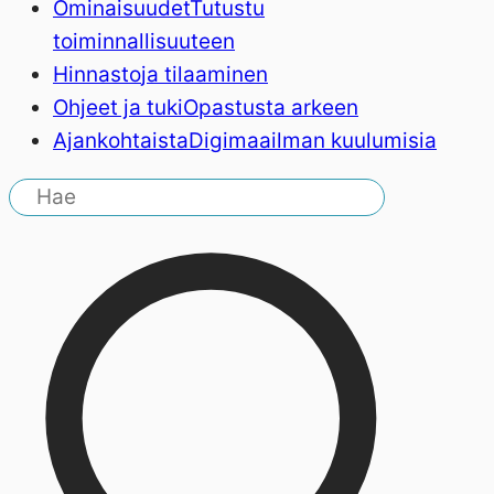
Ominaisuudet
Tutustu
toiminnallisuuteen
Hinnasto
ja tilaaminen
Ohjeet ja tuki
Opastusta arkeen
Ajankohtaista
Digimaailman kuulumisia