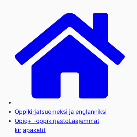
Oppikirjat
suomeksi ja englanniksi
Opiq+ -oppikirjasto
Laajemmat
kirjapaketit