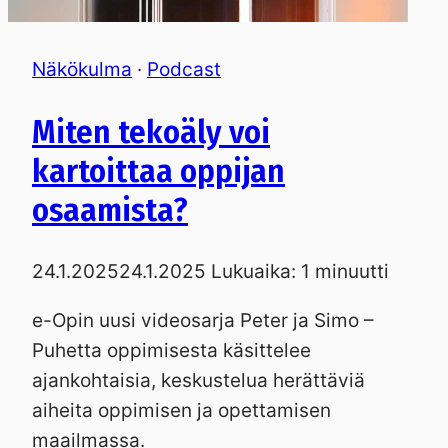
Näkökulma
·
Podcast
Miten tekoäly voi
kartoittaa oppijan
osaamista?
24.1.2025
24.1.2025
Lukuaika:
1
minuutti
e-Opin uusi videosarja Peter ja Simo –
Puhetta oppimisesta käsittelee
ajankohtaisia, keskustelua herättäviä
aiheita oppimisen ja opettamisen
maailmassa.