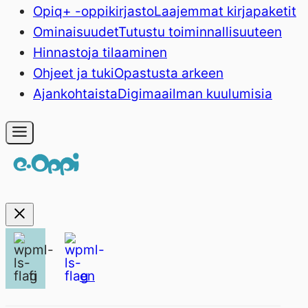
Opiq+ -oppikirjasto
Laajemmat kirjapaketit
Ominaisuudet
Tutustu toiminnallisuuteen
Hinnasto
ja tilaaminen
Ohjeet ja tuki
Opastusta arkeen
Ajankohtaista
Digimaailman kuulumisia
fi
en