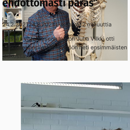
ehdottomasti paras”
24.2.2021
24.2.2021
Lukuaika:
2
minuuttia
Forssan yhteislyseon lehtori Juha Vilkki otti
sähköiset oppikirjat käyttöön heti ensimmäisten
joukossa.