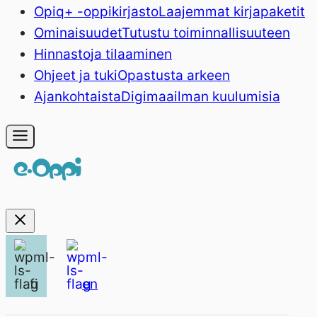
Opiq+ -oppikirjasto
Laajemmat kirjapaketit
Ominaisuudet
Tutustu toiminnallisuuteen
Hinnasto
ja tilaaminen
Ohjeet ja tuki
Opastusta arkeen
Ajankohtaista
Digimaailman kuulumisia
fi
en