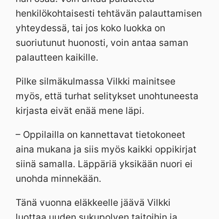
henkilökohtaisesti tehtävän palauttamisen
yhteydessä, tai jos koko luokka on
suoriutunut huonosti, voin antaa saman
palautteen kaikille.
Pilke silmäkulmassa Vilkki mainitsee
myös, että turhat selitykset unohtuneesta
kirjasta eivät enää mene läpi.
– Oppilailla on kannettavat tietokoneet
aina mukana ja siis myös kaikki oppikirjat
siinä samalla. Läppäriä yksikään nuori ei
unohda minnekään.
Tänä vuonna eläkkeelle jäävä Vilkki
luottaa uuden sukupolven taitoihin ja