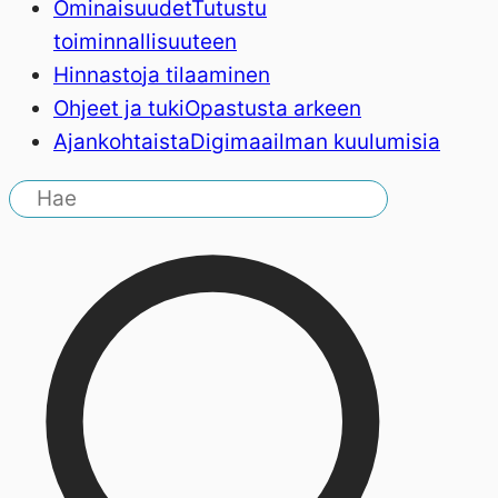
Ominaisuudet
Tutustu
toiminnallisuuteen
Hinnasto
ja tilaaminen
Ohjeet ja tuki
Opastusta arkeen
Ajankohtaista
Digimaailman kuulumisia