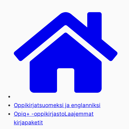
Oppikirjat
suomeksi ja englanniksi
Opiq+ -oppikirjasto
Laajemmat
kirjapaketit