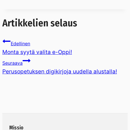
Artikkelien selaus
Edellinen
Monta syytä valita e-Oppi!
Seuraava
Perusopetuksen digikirjoja uudella alustalla!
Missio