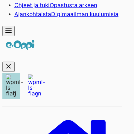
Ohjeet ja tuki
Opastusta arkeen
Ajankohtaista
Digimaailman kuulumisia
fi
en