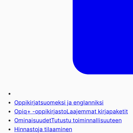
Oppikirjat
suomeksi ja englanniksi
Opiq+ -oppikirjasto
Laajemmat kirjapaketit
Ominaisuudet
Tutustu toiminnallisuuteen
Hinnasto
ja tilaaminen