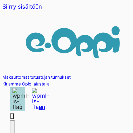
Siirry sisältöön
Maksuttomat tutustujan tunnukset
Kirjamme Opiq-alustalla
fi
en