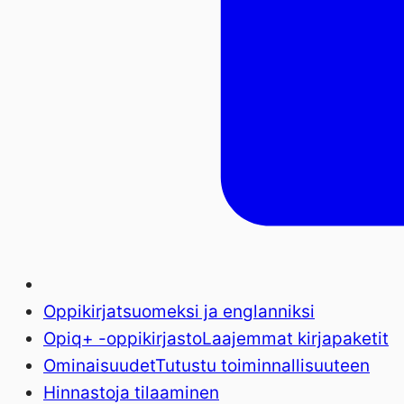
Oppikirjat
suomeksi ja englanniksi
Opiq+ -oppikirjasto
Laajemmat kirjapaketit
Ominaisuudet
Tutustu toiminnallisuuteen
Hinnasto
ja tilaaminen