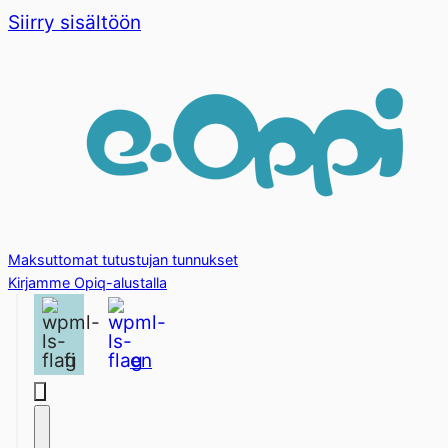
Siirry sisältöön
Maksuttomat tutustujan tunnukset
Kirjamme Opiq-alustalla
fi
en