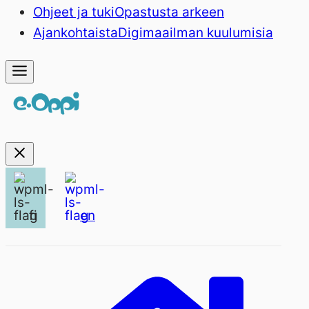
Ohjeet ja tuki
Opastusta arkeen
Ajankohtaista
Digimaailman kuulumisia
fi
en