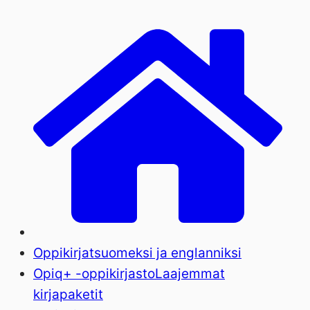
Oppikirjat
suomeksi ja englanniksi
Opiq+ -oppikirjasto
Laajemmat
kirjapaketit