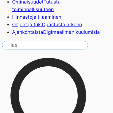
Ominaisuudet
Tutustu
toiminnallisuuteen
Hinnasto
ja tilaaminen
Ohjeet ja tuki
Opastusta arkeen
Ajankohtaista
Digimaailman kuulumisia