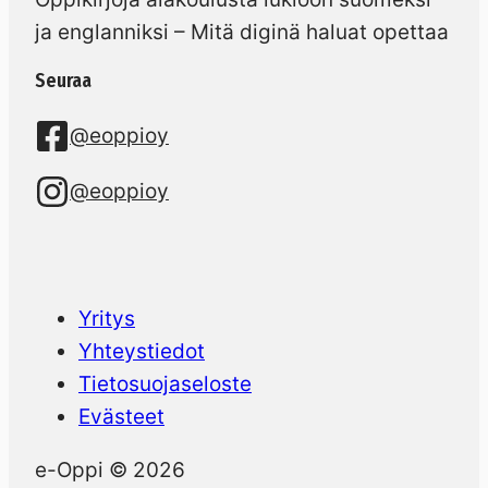
ja englanniksi – Mitä diginä haluat opettaa
Seuraa
@eoppioy
@eoppioy
Yritys
Yhteystiedot
Tietosuojaseloste
Evästeet
e-Oppi © 2026