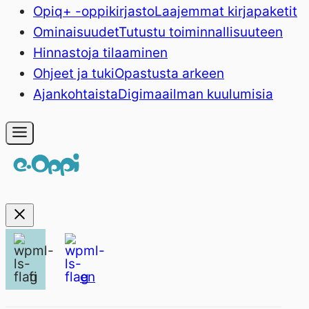
Opiq+ -oppikirjasto
Laajemmat kirjapaketit
Ominaisuudet
Tutustu toiminnallisuuteen
Hinnasto
ja tilaaminen
Ohjeet ja tuki
Opastusta arkeen
Ajankohtaista
Digimaailman kuulumisia
fi
en