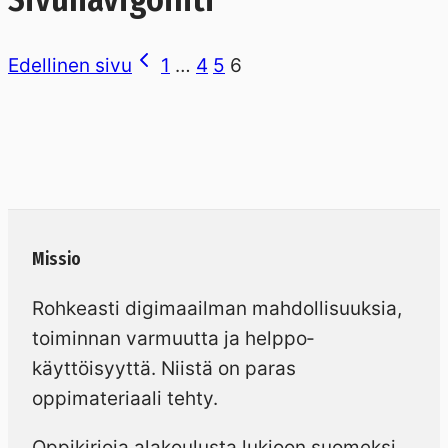
Edellinen sivu
1
…
4
5
6
Missio
Rohkeasti digimaailman mahdollisuuksia,
toiminnan varmuutta ja helppo­
käyttöisyyttä. Niistä on paras
oppimateriaali tehty.
Oppikirjoja alakoulusta lukioon suomeksi