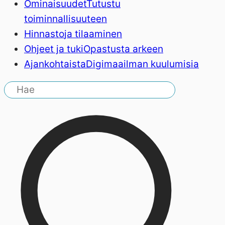
Ominaisuudet
Tutustu
toiminnallisuuteen
Hinnasto
ja tilaaminen
Ohjeet ja tuki
Opastusta arkeen
Ajankohtaista
Digimaailman kuulumisia