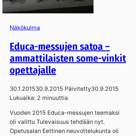
Näkökulma
Educa-messujen satoa –
ammattilaisten some-vinkit
opettajalle
30.1.2015
30.9.2015
Päivitetty
30.9.2015
Lukuaika:
2
minuuttia
Vuoden 2015 Educa-messujen teemaksi
oli valittu Tulevaisuus tehdään nyt.
Opetusalan Eettinen neuvottelukunta oli