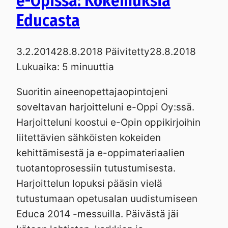
e-Opissa: Kokemuksia
Educasta
3.2.2014
28.8.2018
Päivitetty
28.8.2018
Lukuaika:
5
minuuttia
Suoritin aineenopettajaopintojeni
soveltavan harjoitteluni e-Oppi Oy:ssä.
Harjoitteluni koostui e-Opin oppikirjoihin
liitettävien sähköisten kokeiden
kehittämisestä ja e-oppimateriaalien
tuotantoprosessiin tutustumisesta.
Harjoittelun lopuksi pääsin vielä
tutustumaan opetusalan uudistumiseen
Educa 2014 -messuilla. Päivästä jäi