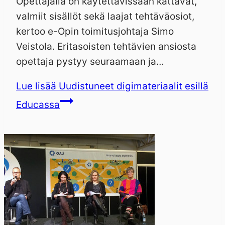
Opettajalla on käytettävissään kattavat,
valmiit sisällöt sekä laajat tehtäväosiot,
kertoo e-Opin toimitusjohtaja Simo
Veistola. Eritasoisten tehtävien ansiosta
opettaja pystyy seuraamaan ja…
Lue lisää
Uudistuneet digimateriaalit esillä
Educassa