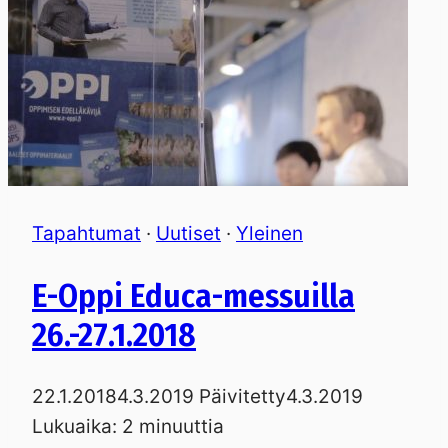
Tapahtumat
·
Uutiset
·
Yleinen
E-Oppi Educa-messuilla
26.-27.1.2018
22.1.2018
4.3.2019
Päivitetty
4.3.2019
Lukuaika:
2
minuuttia