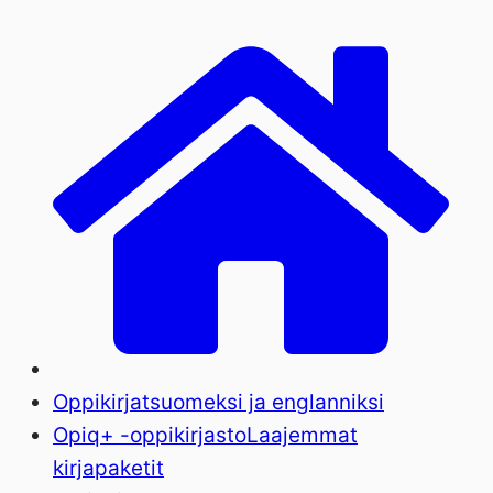
Oppikirjat
suomeksi ja englanniksi
Opiq+ -oppikirjasto
Laajemmat
kirjapaketit