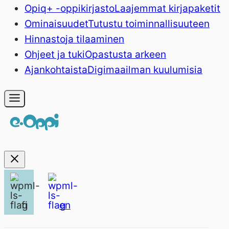
Opiq+ -oppikirjasto
Laajemmat kirjapaketit
Ominaisuudet
Tutustu toiminnallisuuteen
Hinnasto
ja tilaaminen
Ohjeet ja tuki
Opastusta arkeen
Ajankohtaista
Digimaailman kuulumisia
fi
en