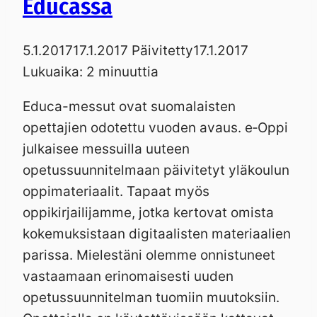
Educassa
5.1.2017
17.1.2017
Päivitetty
17.1.2017
Lukuaika:
2
minuuttia
Educa-messut ovat suomalaisten
opettajien odotettu vuoden avaus. e‑Oppi
julkaisee messuilla uuteen
opetussuunnitelmaan päivitetyt yläkoulun
oppimateriaalit. Tapaat myös
oppikirjailijamme, jotka kertovat omista
kokemuksistaan digitaalisten materiaalien
parissa. Mielestäni olemme onnistuneet
vastaamaan erinomaisesti uuden
opetussuunnitelman tuomiin muutoksiin.