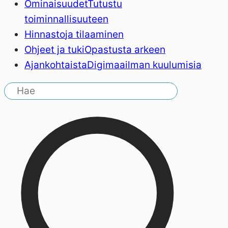
Ominaisuudet
Tutustu
toiminnallisuuteen
Hinnasto
ja tilaaminen
Ohjeet ja tuki
Opastusta arkeen
Ajankohtaista
Digimaailman kuulumisia