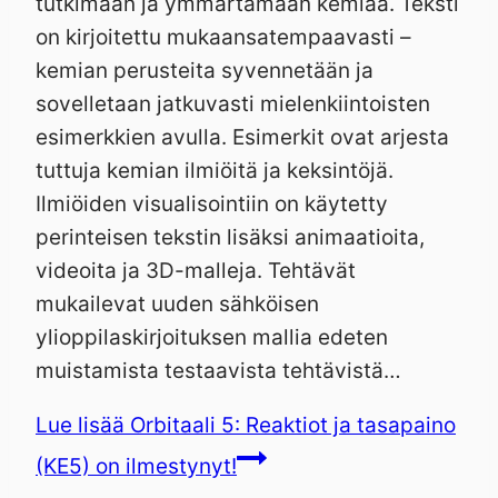
tutkimaan ja ymmärtämään kemiaa. Teksti
on kirjoitettu mukaansatempaavasti –
kemian perusteita syvennetään ja
sovelletaan jatkuvasti mielenkiintoisten
esimerkkien avulla. Esimerkit ovat arjesta
tuttuja kemian ilmiöitä ja keksintöjä.
Ilmiöiden visualisointiin on käytetty
perinteisen tekstin lisäksi animaatioita,
videoita ja 3D-malleja. Tehtävät
mukailevat uuden sähköisen
ylioppilaskirjoituksen mallia edeten
muistamista testaavista tehtävistä…
Lue lisää
Orbitaali 5: Reaktiot ja tasapaino
(KE5) on ilmestynyt!