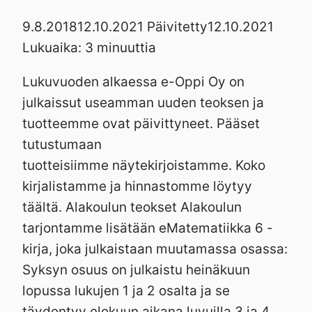
9.8.2018
12.10.2021
Päivitetty
12.10.2021
Lukuaika:
3
minuuttia
Lukuvuoden alkaessa e-Oppi Oy on
julkaissut useamman uuden teoksen ja
tuotteemme ovat päivittyneet. Pääset
tutustumaan
tuotteisiimme näytekirjoistamme. Koko
kirjalistamme ja hinnastomme löytyy
täältä. Alakoulun teokset Alakoulun
tarjontamme lisätään eMatematiikka 6 -
kirja, joka julkaistaan muutamassa osassa:
Syksyn osuus on julkaistu heinäkuun
lopussa lukujen 1 ja 2 osalta ja se
täydentyy elokuun aikana luvuilla 3 ja 4.