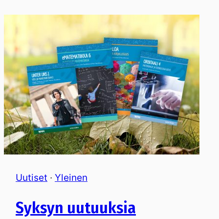
Uutiset
·
Yleinen
Syksyn uutuuksia