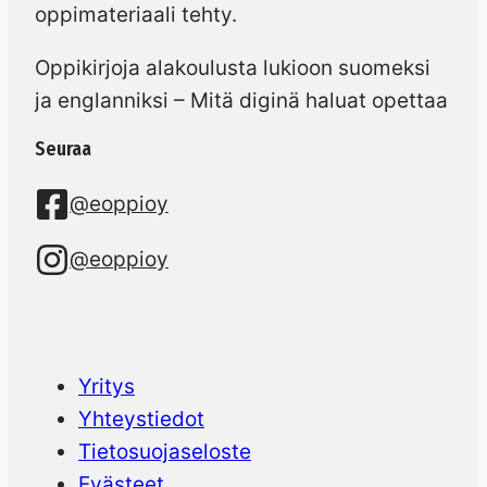
oppimateriaali tehty.
Oppikirjoja alakoulusta lukioon suomeksi
ja englanniksi – Mitä diginä haluat opettaa
Seuraa
@eoppioy
@eoppioy
Yritys
Yhteystiedot
Tietosuojaseloste
Evästeet