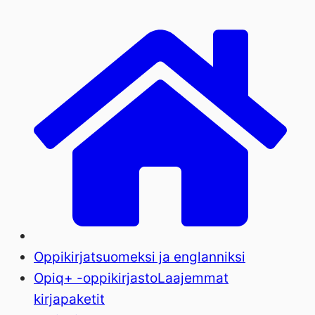
Oppikirjat
suomeksi ja englanniksi
Opiq+ -oppikirjasto
Laajemmat
kirjapaketit