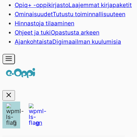
Opiq+ -oppikirjasto
Laajemmat kirjapaketit
Ominaisuudet
Tutustu toiminnallisuuteen
Hinnasto
ja tilaaminen
Ohjeet ja tuki
Opastusta arkeen
Ajankohtaista
Digimaailman kuulumisia
fi
en