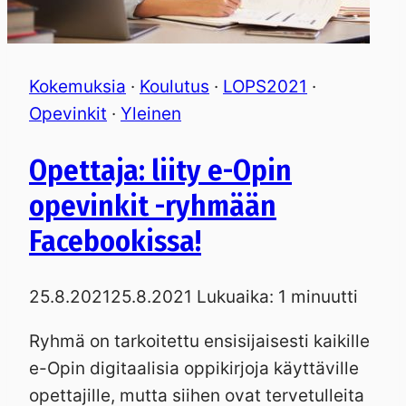
Kokemuksia
·
Koulutus
·
LOPS2021
·
Opevinkit
·
Yleinen
Opettaja: liity e-Opin
opevinkit -ryhmään
Facebookissa!
25.8.2021
25.8.2021
Lukuaika:
1
minuutti
Ryhmä on tarkoitettu ensisijaisesti kaikille
e-Opin digitaalisia oppikirjoja käyttäville
opettajille, mutta siihen ovat tervetulleita