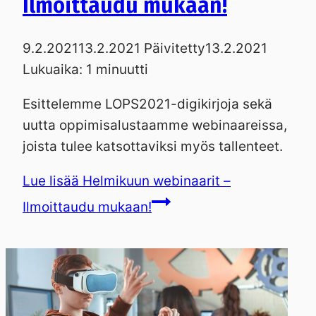
Ilmoittaudu mukaan!
9.2.2021
13.2.2021
Päivitetty
13.2.2021
Lukuaika:
1
minuutti
Esittelemme LOPS2021-digikirjoja sekä
uutta oppimisalustaamme webinaareissa,
joista tulee katsottaviksi myös tallenteet.
Lue lisää
Helmikuun webinaarit –
Ilmoittaudu mukaan!