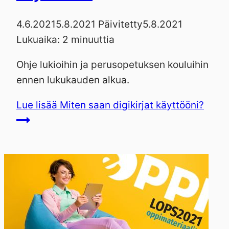
4.6.2021
5.8.2021
Päivitetty
5.8.2021
Lukuaika:
2
minuuttia
Ohje lukioihin ja perusopetuksen kouluihin
ennen lukukauden alkua.
Lue lisää
Miten saan digikirjat käyttööni?