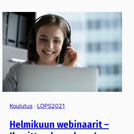
Koulutus
·
LOPS2021
Helmikuun webinaarit –