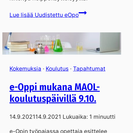
Lue lisää
Uudistettu eOpo
Kokemuksia
·
Koulutus
·
Tapahtumat
e-Oppi mukana MAOL-
koulutuspäivillä 9.10.
14.9.2021
14.9.2021
Lukuaika:
1
minuutti
e-Opin työpajassa opettaja esittelee