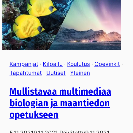
Kampanjat
·
Kilpailu
·
Koulutus
·
Opevinkit
·
Tapahtumat
·
Uutiset
·
Yleinen
Mullistavaa multimediaa
biologian ja maantiedon
opetukseen
5.11.2021
9.11.2021
Päivitetty
9.11.2021