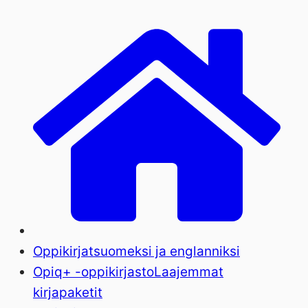
Oppikirjat
suomeksi ja englanniksi
Opiq+ -oppikirjasto
Laajemmat
kirjapaketit