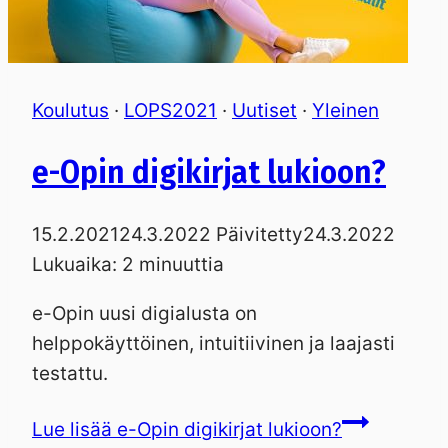
Koulutus
·
LOPS2021
·
Uutiset
·
Yleinen
e-Opin digikirjat lukioon?
15.2.2021
24.3.2022
Päivitetty
24.3.2022
Lukuaika:
2
minuuttia
e-Opin uusi digialusta on
helppokäyttöinen, intuitiivinen ja laajasti
testattu.
Lue lisää
e-Opin digikirjat lukioon?