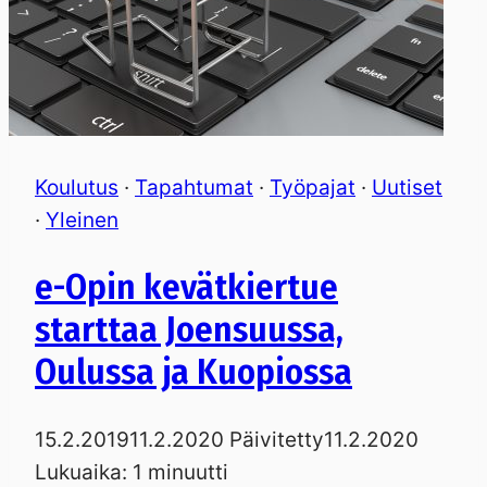
Koulutus
·
Tapahtumat
·
Työpajat
·
Uutiset
·
Yleinen
e-Opin kevätkiertue
starttaa Joensuussa,
Oulussa ja Kuopiossa
15.2.2019
11.2.2020
Päivitetty
11.2.2020
Lukuaika:
1
minuutti