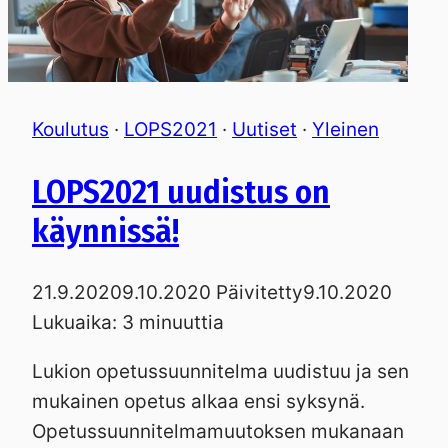
Koulutus
·
LOPS2021
·
Uutiset
·
Yleinen
LOPS2021 uudistus on
käynnissä!
21.9.2020
9.10.2020
Päivitetty
9.10.2020
Lukuaika:
3
minuuttia
Lukion opetussuunnitelma uudistuu ja sen
mukainen opetus alkaa ensi syksynä.
Opetussuunnitelmamuutoksen mukanaan