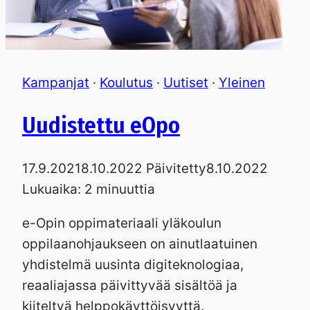
Kampanjat
·
Koulutus
·
Uutiset
·
Yleinen
Uudistettu eOpo
17.9.2021
8.10.2022
Päivitetty
8.10.2022
Lukuaika:
2
minuuttia
e-Opin oppimateriaali yläkoulun
oppilaanohjaukseen on ainutlaatuinen
yhdistelmä uusinta digiteknologiaa,
reaaliajassa päivittyvää sisältöä ja
kiiteltyä helppokäyttöisyyttä.