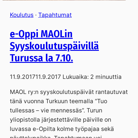
Koulutus
·
Tapahtumat
e-Oppi MAOLin
Syyskoulutuspäivillä
Turussa la 7.10.
11.9.2017
11.9.2017
Lukuaika:
2
minuuttia
MAOL ry:n syyskoulutuspäivät rantautuvat
tänä vuonna Turkuun teemalla “Tuo
tullessas – vie mennessäs”. Turun
yliopistolla järjestettäville päiville on
luvassa e-Opilta kolme työpajaa sekä