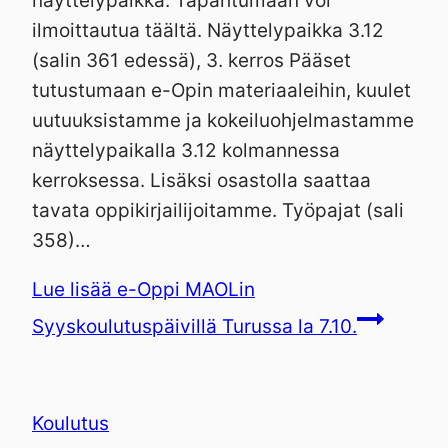
näyttelypaikka. Tapahtumaan voi
ilmoittautua täältä. Näyttelypaikka 3.12
(salin 361 edessä), 3. kerros Pääset
tutustumaan e-Opin materiaaleihin, kuulet
uutuuksistamme ja kokeiluohjelmastamme
näyttelypaikalla 3.12 kolmannessa
kerroksessa. Lisäksi osastolla saattaa
tavata oppikirjailijoitamme. Työpajat (sali
358)…
Lue lisää
e-Oppi MAOLin
Syyskoulutuspäivillä Turussa la 7.10.
Koulutus