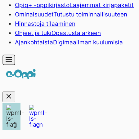
Opiq+ -oppikirjasto
Laajemmat kirjapaketit
Ominaisuudet
Tutustu toiminnallisuuteen
Hinnasto
ja tilaaminen
Ohjeet ja tuki
Opastusta arkeen
Ajankohtaista
Digimaailman kuulumisia
fi
en