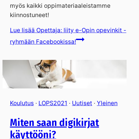
myös kaikki oppimateriaaleistamme
kiinnostuneet!
Lue lisää
Opettaja: liity e-Opin opevinkit -
ryhmään Facebookissa!
Koulutus
·
LOPS2021
·
Uutiset
·
Yleinen
Miten saan digikirjat
käyttööni?