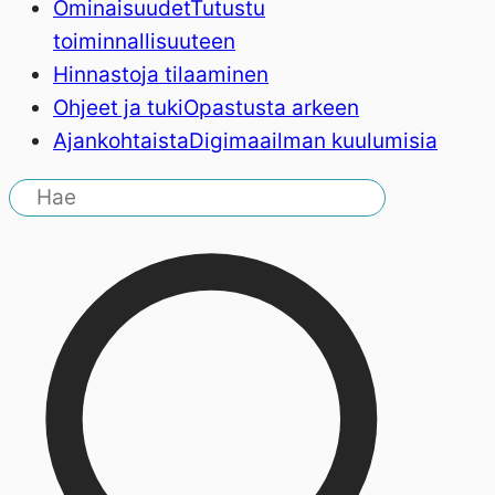
Ominaisuudet
Tutustu
toiminnallisuuteen
Hinnasto
ja tilaaminen
Ohjeet ja tuki
Opastusta arkeen
Ajankohtaista
Digimaailman kuulumisia