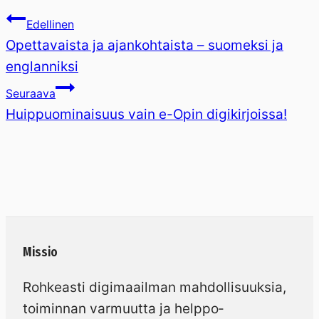
Edellinen
Opettavaista ja ajankohtaista – suomeksi ja
englanniksi
Seuraava
Huippuominaisuus vain e-Opin digikirjoissa!
Missio
Rohkeasti digimaailman mahdollisuuksia,
toiminnan varmuutta ja helppo­