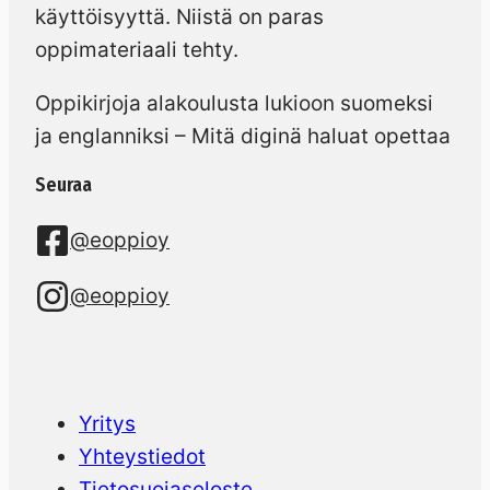
käyttöisyyttä. Niistä on paras
oppimateriaali tehty.
Oppikirjoja alakoulusta lukioon suomeksi
ja englanniksi – Mitä diginä haluat opettaa
Seuraa
@eoppioy
@eoppioy
Yritys
Yhteystiedot
Tietosuojaseloste