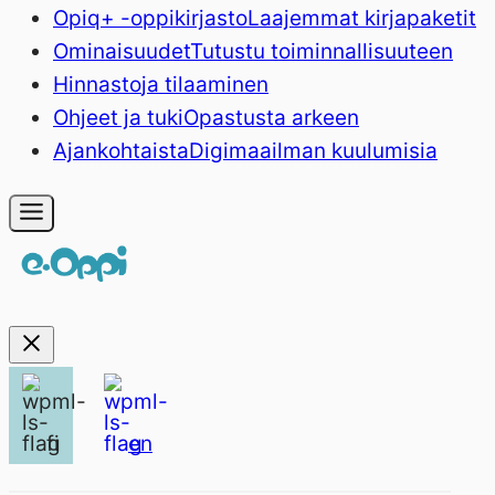
Opiq+ -oppikirjasto
Laajemmat kirjapaketit
Ominaisuudet
Tutustu toiminnallisuuteen
Hinnasto
ja tilaaminen
Ohjeet ja tuki
Opastusta arkeen
Ajankohtaista
Digimaailman kuulumisia
fi
en