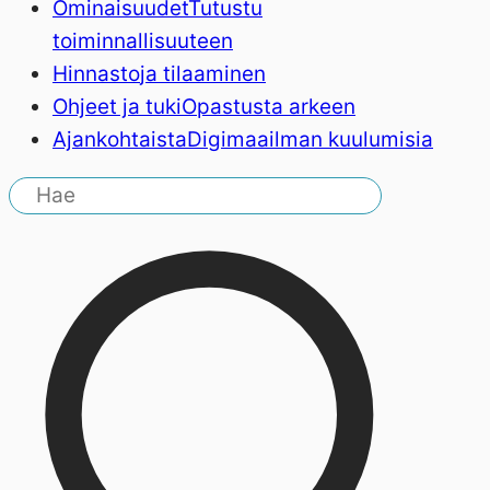
Ominaisuudet
Tutustu
toiminnallisuuteen
Hinnasto
ja tilaaminen
Ohjeet ja tuki
Opastusta arkeen
Ajankohtaista
Digimaailman kuulumisia