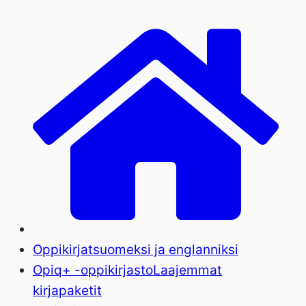
Oppikirjat
suomeksi ja englanniksi
Opiq+ -oppikirjasto
Laajemmat
kirjapaketit