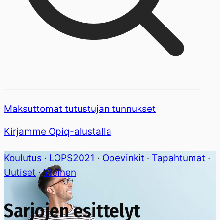
Maksuttomat tutustujan tunnukset
Kirjamme Opiq-alustalla
Koulutus
·
LOPS2021
·
Opevinkit
·
Tapahtumat
·
Uutiset
·
Yleinen
Sarjojen esittelyt