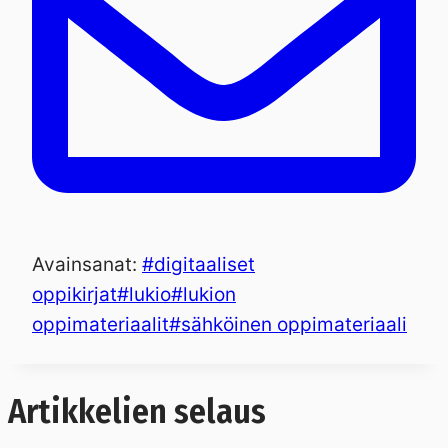
Avainsanat:
#
digitaaliset
oppikirjat
#
lukio
#
lukion
oppimateriaalit
#
sähköinen oppimateriaali
Artikkelien selaus