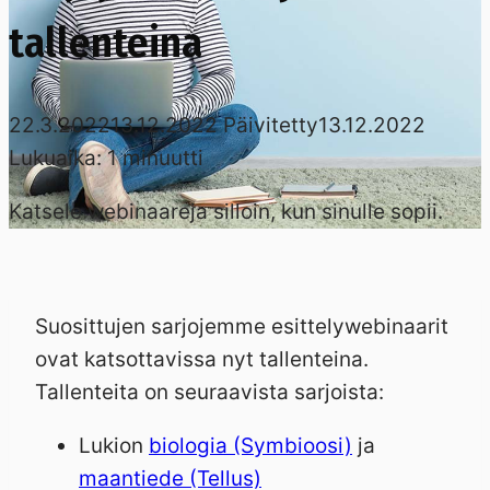
tallenteina
22.3.2022
13.12.2022
Päivitetty
13.12.2022
Lukuaika:
1
minuutti
Katsele webinaareja silloin, kun sinulle sopii.
Suosittujen sarjojemme esittelywebinaarit
ovat katsottavissa nyt tallenteina.
Tallenteita on seuraavista sarjoista:
Lukion
biologia (Symbioosi)
ja
maantiede (Tellus)