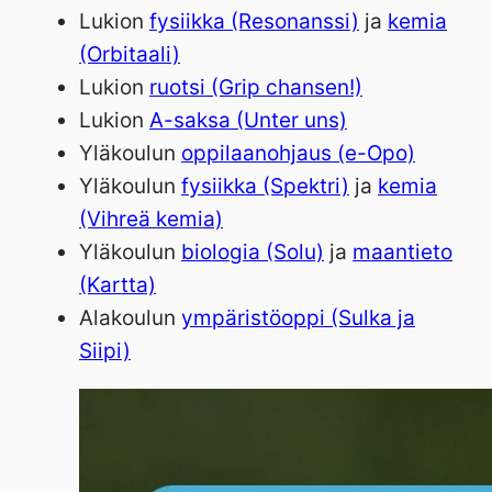
Lukion
fysiikka (Resonanssi)
ja
kemia
(Orbitaali)
Lukion
ruotsi (Grip chansen!)
Lukion
A-saksa (Unter uns)
Yläkoulun
oppilaanohjaus (e-Opo)
Yläkoulun
fysiikka (Spektri)
ja
kemia
(Vihreä kemia)
Yläkoulun
biologia (Solu)
ja
maantieto
(Kartta)
Alakoulun
ympäristöoppi (Sulka ja
Siipi)